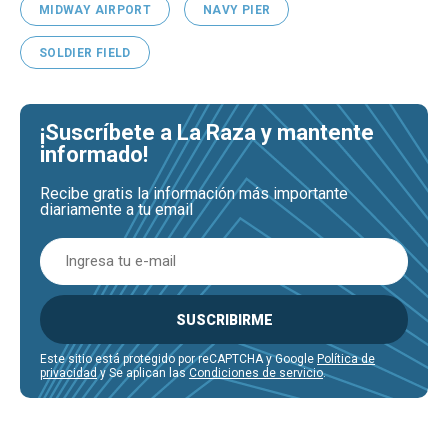
MIDWAY AIRPORT
NAVY PIER
SOLDIER FIELD
¡Suscríbete a La Raza y mantente
informado!
Recibe gratis la información más importante
diariamente a tu email
SUSCRIBIRME
Este sitio está protegido por reCAPTCHA y Google
Política de
privacidad
y Se aplican las
Condiciones de servicio
.