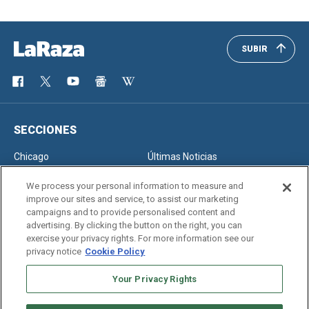
SUBIR
SECCIONES
Chicago
Últimas Noticias
Inmigración
Opinión
We process your personal information to measure and
improve our sites and service, to assist our marketing
campaigns and to provide personalised content and
advertising. By clicking the button on the right, you can
SERVICIOS
exercise your privacy rights. For more information see our
privacy notice
Cookie Policy
Newsletter
Horóscopo
Clasificados
Edición Impresa
Your Privacy Rights