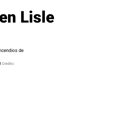
en Lisle
id
Crédito: