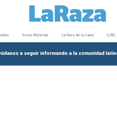
dadas
Voces Abiertas
La llave de tu casa
LLNC
yúdanos a seguir informando a la comunidad lati