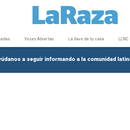
dadas
Voces Abiertas
La llave de tu casa
LLNC
yúdanos a seguir informando a la comunidad lati