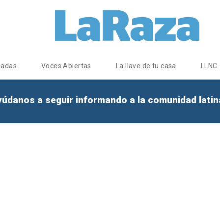
dadas
Voces Abiertas
La llave de tu casa
LLNC
yúdanos a seguir informando a la comunidad lati