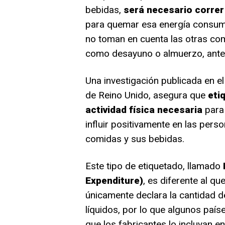
bebidas,
será necesario correr
para quemar esa energía consumid
no toman en cuenta las otras com
como desayuno o almuerzo, antes
Una investigación publicada en e
de Reino Unido, asegura que
eti
actividad física necesaria
para 
influir positivamente en las per
comidas y sus bebidas.
Este tipo de etiquetado, llamado
P
Expenditure)
, es diferente al qu
únicamente declara la cantidad de
líquidos, por lo que algunos pa
que los fabricantes lo incluyan en