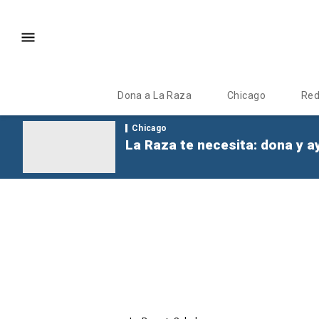
Dona a La Raza
Chicago
Re
Chicago
La Raza te necesita: dona y a