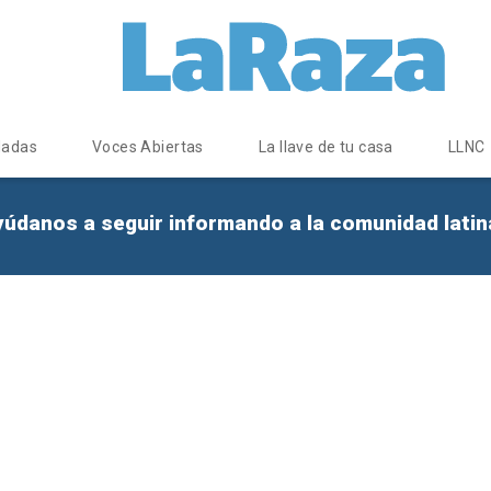
dadas
Voces Abiertas
La llave de tu casa
LLNC
yúdanos a seguir informando a la comunidad lati