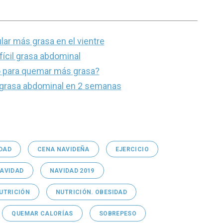
ar más grasa en el vientre
fícil grasa abdominal
o para quemar más grasa?
e grasa abdominal en 2 semanas
DAD
CENA NAVIDEÑA
EJERCICIO
AVIDAD
NAVIDAD 2019
UTRICIÓN
NUTRICIÓN. OBESIDAD
QUEMAR CALORÍAS
SOBREPESO