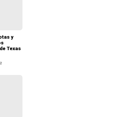
otas y
os
 de Texas
22