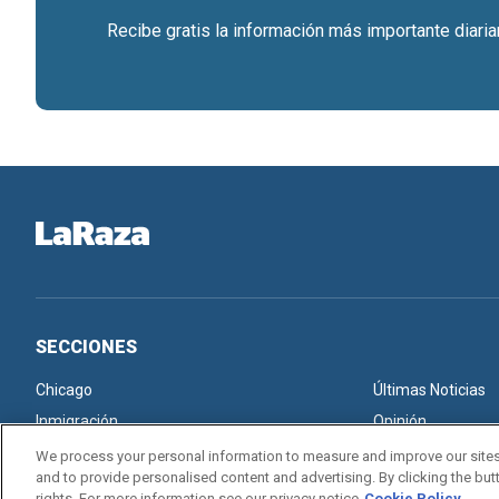
Recibe gratis la información más importante diari
SECCIONES
Chicago
Últimas Noticias
Inmigración
Opinión
We process your personal information to measure and improve our sites
and to provide personalised content and advertising. By clicking the butt
rights. For more information see our privacy notice
Cookie Policy