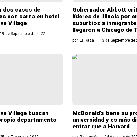
n dos casos de
Gobernador Abbott crit
es con sarna en hotel
líderes de Illinois por e
ve Village
suburbios a inmigrante
llegaron a Chicago de 
19 de Septiembre de 2022
por
La Raza
13 de Septiembre de
ove Village buscan
McDonald’s tiene su pr
propio departamento
universidad y es más dif
entrar que a Harvard
25 de Febrero de 2022
por
Redacción
04 de Junio de 20