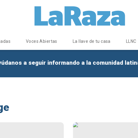
dadas
Voces Abiertas
La llave de tu casa
LLNC
yúdanos a seguir informando a la comunidad lati
ge