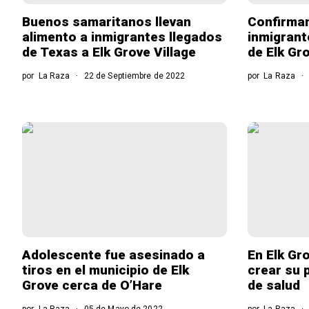
Buenos samaritanos llevan
Confirma
alimento a inmigrantes llegados
inmigrant
de Texas a Elk Grove Village
de Elk Gro
por
La Raza
22 de Septiembre de 2022
por
La Raza
Adolescente fue asesinado a
En Elk Gr
tiros en el municipio de Elk
crear su 
Grove cerca de O’Hare
de salud
por
La Raza
05 de Mayo de 2022
por
La Raza