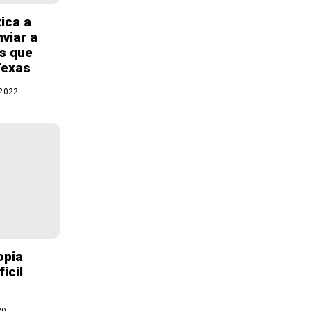
ica a
nviar a
s que
Texas
 2022
opia
ícil
20