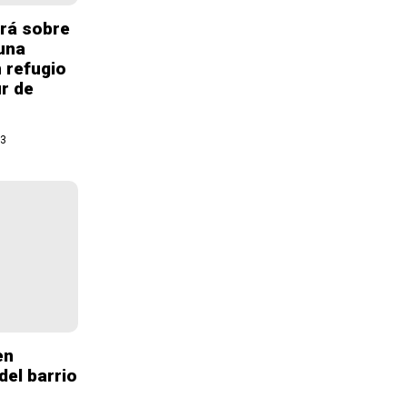
ará sobre
una
n refugio
ur de
23
en
del barrio