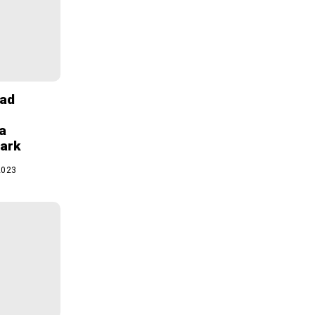
dad
a
ark
2023