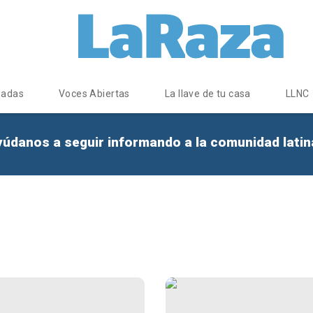
dadas
Voces Abiertas
La llave de tu casa
LLNC
yúdanos a seguir informando a la comunidad lati